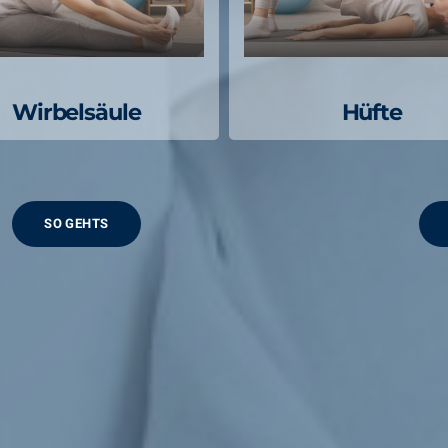
Wirbelsäule
Hüfte
SO GEHTS